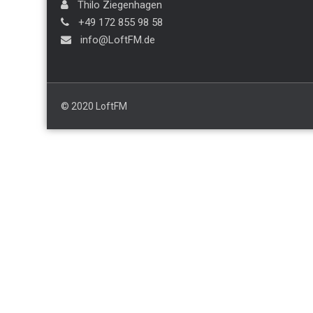
Thilo Ziegenhagen
+49 172 855 98 58
info@LoftFM.de
© 2020 LoftFM