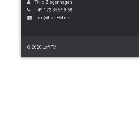
Thilo Ziegenhagen
+49 172 855 98 58
info@LoftFM.de
© 2020 LoftFM