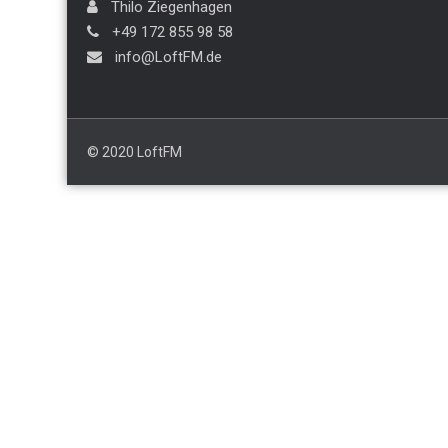
Thilo Ziegenhagen
+49 172 855 98 58
info@LoftFM.de
© 2020 LoftFM