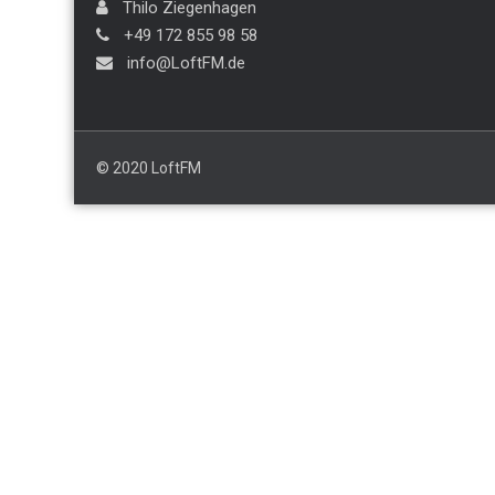
Thilo Ziegenhagen
+49 172 855 98 58
info@LoftFM.de
© 2020 LoftFM