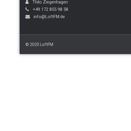
Thilo Ziegenhagen
+49 172 855 98 58
info@LoftFM.de
© 2020 LoftFM