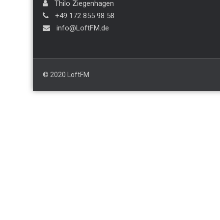
Thilo Ziegenhagen
+49 172 855 98 58
info@LoftFM.de
© 2020 LoftFM