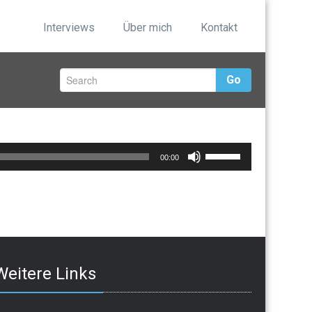
Interviews
Über mich
Kontakt
Go
Pfeiltasten
00:00
Hoch/Runter
benutzen,
um
die
Lautstärke
zu
Weitere Links
regeln.