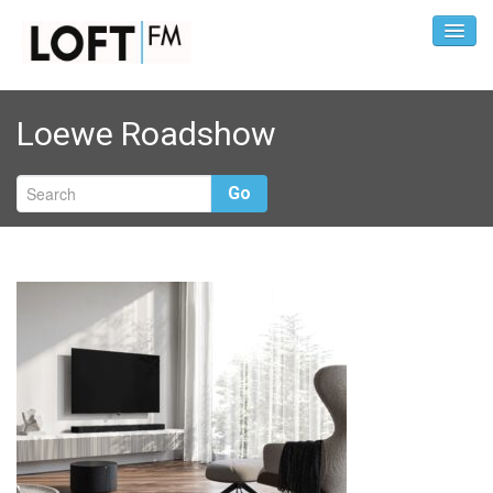
Loewe Roadshow
Go